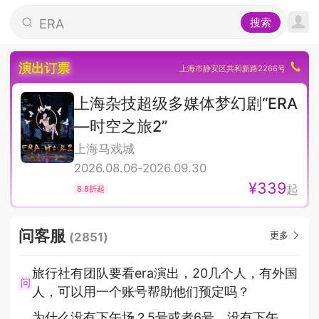
时空之旅
搜索
ERA
演出时间
演出订票
上海市静安区共和新路2266号
上海杂技超级多媒体梦幻剧“ERA
—时空之旅2”
上海马戏城
2026.08.06-2026.09.30
¥339
起
8.8折起
问客服
更多
(
2851
)
旅行社有团队要看era演出，20几个人，有外国
问
人，可以用一个账号帮助他们预定吗？
为什么没有下午场？5号或者6号，没有下午