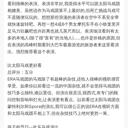
看到很棒的表演。表演非常好,我觉得水平可以跟太阳马戏团
相媲美。虽然说作为马戏团算不上最好的,但死亡挑战马戏可
不是随便玩玩的。想想那些浪漫的表演者在空中不系安全带
就快速旋转吧。再想一想4或6个男女摩托车手在小铁笼里开
足马力狂飙吧也许距离也就几英尺而以。表演场没看到有太
多的本地人(除了很“富有”的当地人)……也许是价格的原因,但
在表演的高峰时期看到大巴车载着游览的旅游者来这里看演
出。强烈推荐看这个表演。
比太阳马戏更好看
总评分：五分
ERA马戏团的马戏除了有超棒的杂技,还给人很棒的视听感官
享受。如果你以前看过一流的中国杂技,就不会觉得马戏团的
技巧多么独特,难以置信。但演出很灵活,很西式,有专门的顾
问控制音响和灯光,让表演更有看点。以前看过太阳马戏团在
蒙特利尔和Spore的演出,我可以很公正的说ERA在视听方面
和太阳马戏团不相上下,但在杂技技巧上绝对更胜一筹。
孩子的节日--欢乐马戏演出