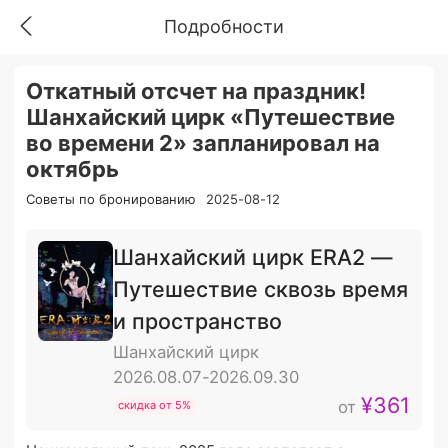
Подробности
Откатный отсчет на праздник!
Шанхайский цирк «Путешествие
во времени 2» запланировал на
октябрь
Советы по бронированию
2025-08-12
Шанхайский цирк ERA2 —
Путешествие сквозь время
и пространство
Шанхайский цирк
2026.08.07-2026.09.30
¥361
от
скидка от 5%